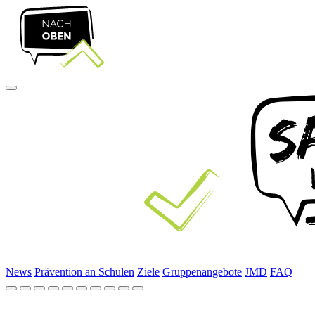
News
Prävention an Schulen
Ziele
Gruppenangebote
JMD
FAQ