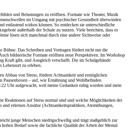
efühlen und Belastungen zu eröffnen. Formate wie Theater, Musik
Hemmschwellen im Umgang mit psychischer Gesundheit überwinden
nd entlastend wirken können. So entdecken sie unterschiedliche
ngebote außerhalb der Schule zu nutzen. Viele berichten, dass es
obleme lösen sich manchmal durch eine andere Sichtweise oder
 Bühne. Das Schreiben und Vortragen fördert nicht nur die
Auch bildnerische Formate eröffnen neue Perspektiven. Im Workshop
ag Kraft gibt, und Ausgleich verschafft. Die im Schulgebäude
n Lebensort zu erleben.
 den Abbau von Stress, fördern Achtsamkeit und ermöglichen
von Pausenboxen – auf, wie Ernährung und Wohlbefinden
t 6:22 Uhr aufgewacht, weil meine Gedanken ruhig wurden und mein
he Reaktionen auf Stress normal sind und welche Möglichkeiten der
en und erlernen Ansätze (Achtsamkeitspraktiken, Atemübungen,
rreicht junge Menschen niedrigschwellig und trägt maßgeblich zur
 hohen Bedarf sowie die fachliche Qualität der Arbeit der Mental