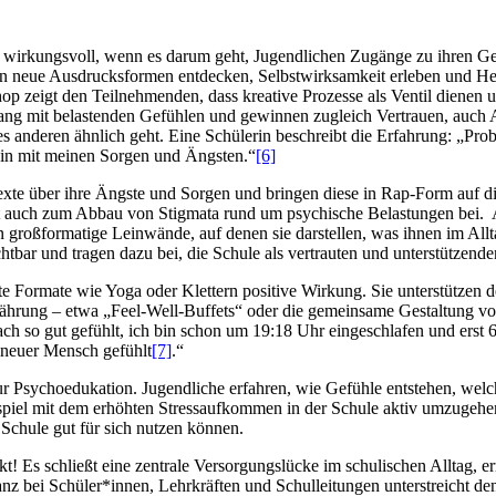
rs wirkungsvoll, wenn es darum geht, Jugendlichen Zugänge zu ihren G
en neue Ausdrucksformen entdecken, Selbstwirksamkeit erleben und 
p zeigt den Teilnehmenden, dass kreative Prozesse als Ventil dienen u
ang mit belastenden Gefühlen und gewinnen zugleich Vertrauen, auch A
es anderen ähnlich geht. Eine Schülerin beschreibt die Erfahrung: „Pr
ein mit meinen Sorgen und Ängsten.“
[6]
te über ihre Ängste und Sorgen und bringen diese in Rap-Form auf die
gt auch zum Abbau von Stigmata rund um psychische Belastungen bei. 
n großformatige Leinwände, auf denen sie darstellen, was ihnen im Allt
bar und tragen dazu bei, die Schule als vertrauten und unterstützende
te Formate wie Yoga oder Klettern positive Wirkung. Sie unterstützen
nährung – etwa „Feel-Well-Buffets“ oder die gemeinsame Gestaltung 
ch so gut gefühlt, ich bin schon um 19:18 Uhr eingeschlafen und ers
n neuer Mensch gefühlt
[7]
.“
 Psychoedukation. Jugendliche erfahren, wie Gefühle entstehen, welc
ispiel mit dem erhöhten Stressaufkommen in der Schule aktiv umzugeh
 Schule gut für sich nutzen können.
t! Es schließt eine zentrale Versorgungslücke im schulischen Alltag, e
nz bei Schüler*innen, Lehrkräften und Schulleitungen unterstreicht den