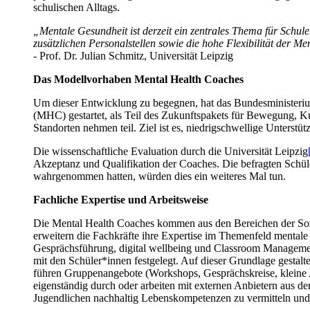
schulischen Alltags.
„Mentale Gesundheit ist derzeit ein zentrales Thema für Schul
zusätzlichen Personalstellen sowie die hohe Flexibilität der M
- Prof. Dr. Julian Schmitz, Universität Leipzig
Das Modellvorhaben Mental Health Coaches
Um dieser Entwicklung zu begegnen, hat das Bundesministeri
(MHC) gestartet, als Teil des Zukunftspakets für Bewegung, Kul
Standorten nehmen teil. Ziel ist es, niedrigschwellige Unterstü
Die wissenschaftliche Evaluation durch die Universität Leipzig
Akzeptanz und Qualifikation der Coaches. Die befragten Schül
wahrgenommen hatten, würden dies ein weiteres Mal tun.
Fachliche Expertise und Arbeitsweise
Die Mental Health Coaches kommen aus den Bereichen der Sozi
erweitern die Fachkräfte ihre Expertise im Themenfeld mentale
Gesprächsführung, digital wellbeing und Classroom Management
mit den Schüler*innen festgelegt. Auf dieser Grundlage gestal
führen Gruppenangebote (Workshops, Gesprächskreise, kleine 
eigenständig durch oder arbeiten mit externen Anbietern aus 
Jugendlichen nachhaltig Lebenskompetenzen zu vermitteln und S