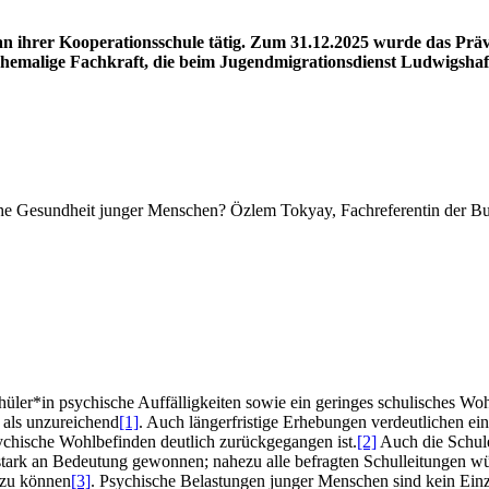
an ihrer Kooperationsschule tätig. Zum 31.12.2025 wurde das Prä
ehemalige Fachkraft, die beim Jugendmigrationsdienst Ludwigshaf
sche Gesundheit junger Menschen? Özlem Tokyay, Fachreferentin der 
hüler*in psychische Auffälligkeiten sowie ein geringes schulisches Woh
 als unzureichend
[1]
. Auch längerfristige Erhebungen verdeutlichen 
hische Wohlbefinden deutlich zurückgegangen ist.
[2]
Auch die Schule
stark an Bedeutung gewonnen; nahezu alle befragten Schulleitungen wü
 zu können
[3]
. Psychische Belastungen junger Menschen sind kein Einzelf