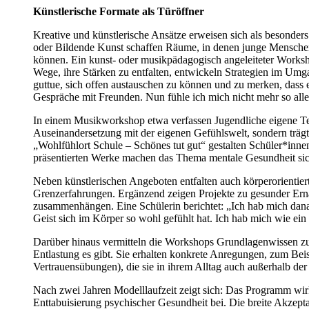
Künstlerische Formate als Türöffner
Kreative und künstlerische Ansätze erweisen sich als besonde
oder Bildende Kunst schaffen Räume, in denen junge Mensch
können. Ein kunst- oder musikpädagogisch angeleiteter Worksho
Wege, ihre Stärken zu entfalten, entwickeln Strategien im Umg
guttue, sich offen austauschen zu können und zu merken, dass 
Gespräche mit Freunden. Nun fühle ich mich nicht mehr so all
In einem Musikworkshop etwa verfassen Jugendliche eigene Tex
Auseinandersetzung mit der eigenen Gefühlswelt, sondern trä
„Wohlfühlort Schule – Schönes tut gut“ gestalten Schüler*inne
präsentierten Werke machen das Thema mentale Gesundheit sicht
Neben künstlerischen Angeboten entfalten auch körperorientier
Grenzerfahrungen. Ergänzend zeigen Projekte zu gesunder Er
zusammenhängen. Eine Schülerin berichtet: „Ich hab mich dana
Geist sich im Körper so wohl gefühlt hat. Ich hab mich wie ei
Darüber hinaus vermitteln die Workshops Grundlagenwissen zur
Entlastung es gibt. Sie erhalten konkrete Anregungen, zum Be
Vertrauensübungen), die sie in ihrem Alltag auch außerhalb der
Nach zwei Jahren Modelllaufzeit zeigt sich: Das Programm wirk
Enttabuisierung psychischer Gesundheit bei. Die breite Akzepta