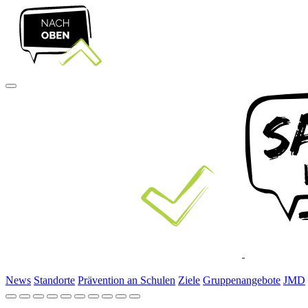
News
Standorte
Prävention an Schulen
Ziele
Gruppenangebote
JMD