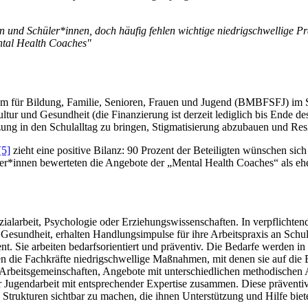
en und Schüler*innen, doch häufig fehlen wichtige niedrigschwellige P
ental Health Coaches"
um für Bildung, Familie, Senioren, Frauen und Jugend (BMBFSFJ) im
tur und Gesundheit (die Finanzierung ist derzeit lediglich bis Ende d
tzung in den Schulalltag zu bringen, Stigmatisierung abzubauen und Resi
[5]
zieht eine positive Bilanz: 90 Prozent der Beteiligten wünschen sich
er*innen bewerteten die Angebote der „Mental Health Coaches“ als ehe
alarbeit, Psychologie oder Erziehungswissenschaften. In verpflicht
 Gesundheit, erhalten Handlungsimpulse für ihre Arbeitspraxis an Schu
. Sie arbeiten bedarfsorientiert und präventiv. Die Bedarfe werden 
ten die Fachkräfte niedrigschwellige Maßnahmen, mit denen sie auf die
Arbeitsgemeinschaften, Angebote mit unterschiedlichen methodischen A
der Jugendarbeit mit entsprechender Expertise zusammen. Diese präve
trukturen sichtbar zu machen, die ihnen Unterstützung und Hilfe biet