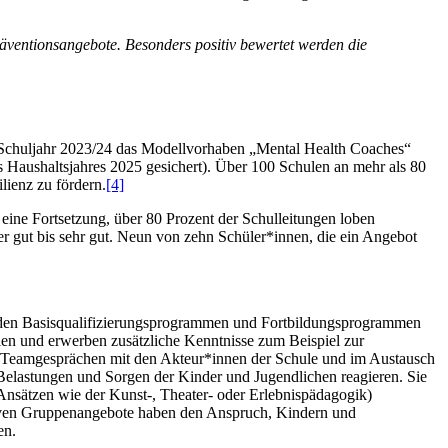
räventionsangebote. Besonders positiv bewertet werden die
 Schuljahr 2023/24 das Modellvorhaben „Mental Health Coaches“
es Haushaltsjahres 2025 gesichert). Über 100 Schulen an mehr als 80
lienz zu fördern.
[4]
 eine Fortsetzung, über 80 Prozent der Schulleitungen loben
r gut bis sehr gut. Neun von zehn Schüler*innen, die ein Angebot
enden Basisqualifizierungsprogrammen und Fortbildungsprogrammen
len und erwerben zusätzliche Kenntnisse zum Beispiel zur
in Teamgesprächen mit den Akteur*innen der Schule und im Austausch
 Belastungen und Sorgen der Kinder und Jugendlichen reagieren. Sie
nsätzen wie der Kunst-, Theater- oder Erlebnispädagogik)
ntiven Gruppenangebote haben den Anspruch, Kindern und
en.