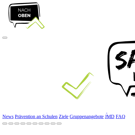
News
Prävention an Schulen
Ziele
Gruppenangebote
JMD
FAQ