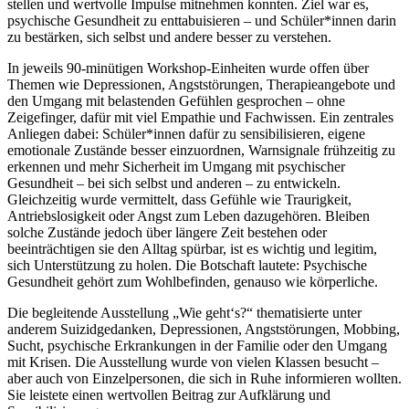
stellen und wertvolle Impulse mitnehmen konnten. Ziel war es,
psychische Gesundheit zu enttabuisieren – und Schüler*innen darin
zu bestärken, sich selbst und andere besser zu verstehen.
In jeweils 90-minütigen Workshop-Einheiten wurde offen über
Themen wie Depressionen, Angststörungen, Therapieangebote und
den Umgang mit belastenden Gefühlen gesprochen – ohne
Zeigefinger, dafür mit viel Empathie und Fachwissen. Ein zentrales
Anliegen dabei: Schüler*innen dafür zu sensibilisieren, eigene
emotionale Zustände besser einzuordnen, Warnsignale frühzeitig zu
erkennen und mehr Sicherheit im Umgang mit psychischer
Gesundheit – bei sich selbst und anderen – zu entwickeln.
Gleichzeitig wurde vermittelt, dass Gefühle wie Traurigkeit,
Antriebslosigkeit oder Angst zum Leben dazugehören. Bleiben
solche Zustände jedoch über längere Zeit bestehen oder
beeinträchtigen sie den Alltag spürbar, ist es wichtig und legitim,
sich Unterstützung zu holen. Die Botschaft lautete: Psychische
Gesundheit gehört zum Wohlbefinden, genauso wie körperliche.
Die begleitende Ausstellung „Wie geht‘s?“ thematisierte unter
anderem Suizidgedanken, Depressionen, Angststörungen, Mobbing,
Sucht, psychische Erkrankungen in der Familie oder den Umgang
mit Krisen. Die Ausstellung wurde von vielen Klassen besucht –
aber auch von Einzelpersonen, die sich in Ruhe informieren wollten.
Sie leistete einen wertvollen Beitrag zur Aufklärung und